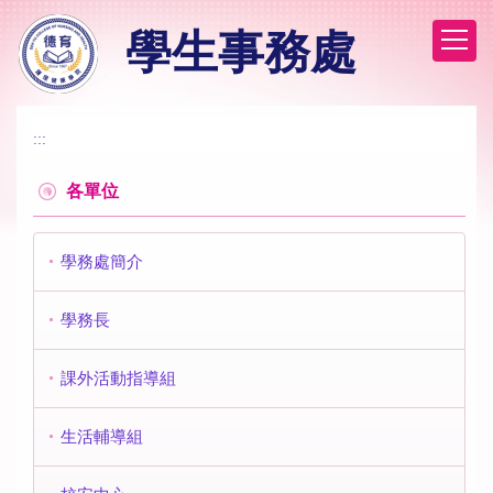
跳
學生事務處
到
主
要
內
容
:::
區
各單位
學務處簡介
學務長
課外活動指導組
生活輔導組