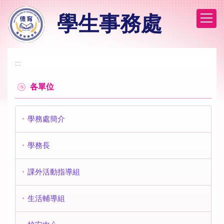
跳
學生事務處
到
主
要
內
容
:::
區
各單位
學務處簡介
學務長
課外活動指導組
生活輔導組