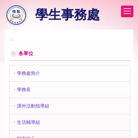
跳
學生事務處
到
主
要
內
容
:::
區
各單位
學務處簡介
學務長
課外活動指導組
生活輔導組