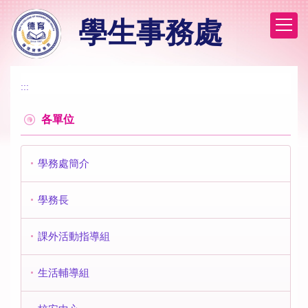
跳
學生事務處
到
主
要
內
容
:::
區
各單位
學務處簡介
學務長
課外活動指導組
生活輔導組