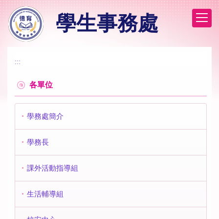
跳
學生事務處
到
主
要
內
容
:::
區
各單位
學務處簡介
學務長
課外活動指導組
生活輔導組