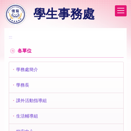
跳
學生事務處
到
主
要
內
容
:::
區
各單位
學務處簡介
學務長
課外活動指導組
生活輔導組