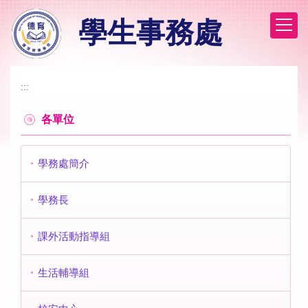
跳
學生事務處
到
主
要
內
容
:::
區
各單位
學務處簡介
學務長
課外活動指導組
生活輔導組