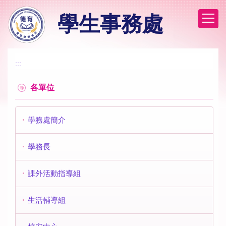
跳
學生事務處
到
主
要
內
容
:::
區
各單位
學務處簡介
學務長
課外活動指導組
生活輔導組