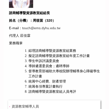
諮商輔導暨資源教室組組長
姓名（分機）：
周筱茵
（320）
E-mail
：
touch@ems.dyhu.edu.tw
代理人 莊佳霖
業務職掌
綜理諮商輔導暨資源教室組業務
擬定
諮商輔導暨資源教室組
年度工作計畫
學生申訴評議委員會
導師遴選委員會；遴聘導師
督導教育部補助大專校院辦理輔導身心障礙學生
工作計畫
統籌中心經費、財產管理
統籌各項專案計畫執行
諮商輔導暨資源教室
組
人員考評
資源教室輔導人員