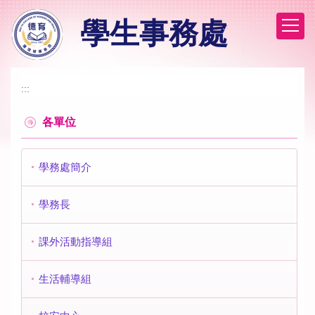
跳
學生事務處
到
主
要
內
容
:::
區
各單位
學務處簡介
學務長
課外活動指導組
生活輔導組