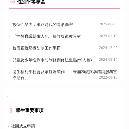
性別平等專區
2025-06-05
數位性暴力：網路時代的隱形傷害
2025-01-10
「性教育議題懶人包」簡詳版衛教素材
2024-12-27
校園跟蹤騷擾防制工作手冊
2024-08-14
兒童及少年性剝削防制條例修法重點(懶人包)
衛生福利部社會及家庭署製作－「未滿20歲懷孕諮詢服務宣
2022-08-18
導摺頁」
:::
學生重要事項
社團成立申請