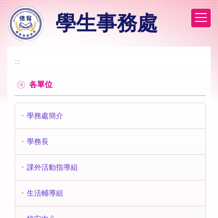
跳
學生事務處
到
主
要
內
容
:::
區
各單位
學務處簡介
學務長
課外活動指導組
生活輔導組