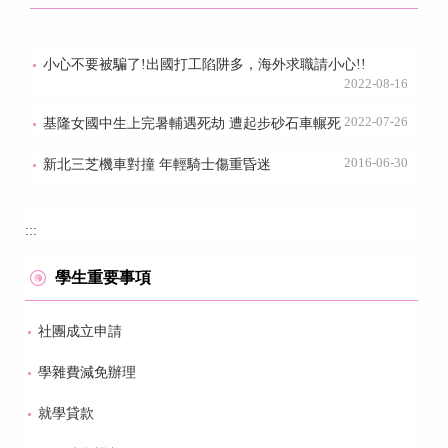
小心不要被騙了!出國打工陷阱多，海外求職請小心!!
2022-08-16
2022-07-26
基隆女國中生上完暑輔遇死劫 遭起步砂石車輾死
2016-06-30
新北三芝機車對撞 年輕騎士傷重昏迷
:::
學生重要事項
社團成立申請
學雜費減免辦理
就學貸款