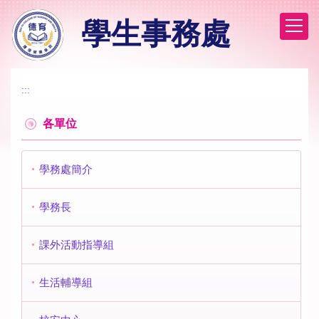
跳
學生事務處
到
主
要
內
容
:::
區
各單位
學務處簡介
學務長
課外活動指導組
生活輔導組