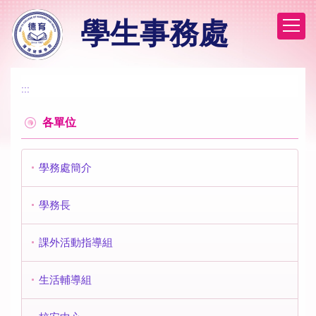
跳
學生事務處
到
主
要
內
容
:::
區
各單位
學務處簡介
學務長
課外活動指導組
生活輔導組