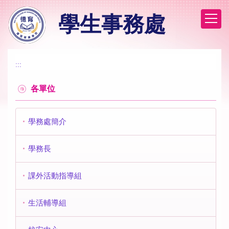
跳
學生事務處
到
主
要
內
容
:::
區
各單位
學務處簡介
學務長
課外活動指導組
生活輔導組