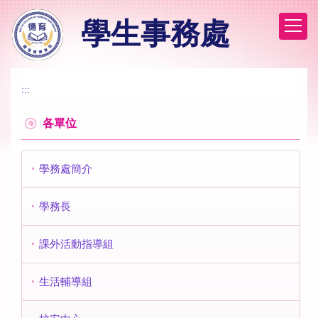
跳
學生事務處
到
主
要
內
容
:::
區
各單位
學務處簡介
學務長
課外活動指導組
生活輔導組