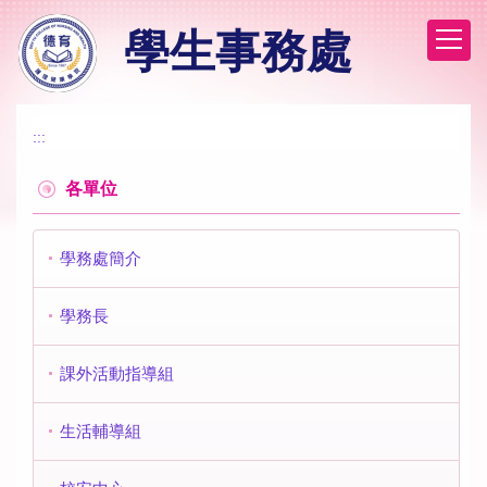
跳
學生事務處
到
主
要
內
容
:::
區
各單位
學務處簡介
學務長
課外活動指導組
生活輔導組