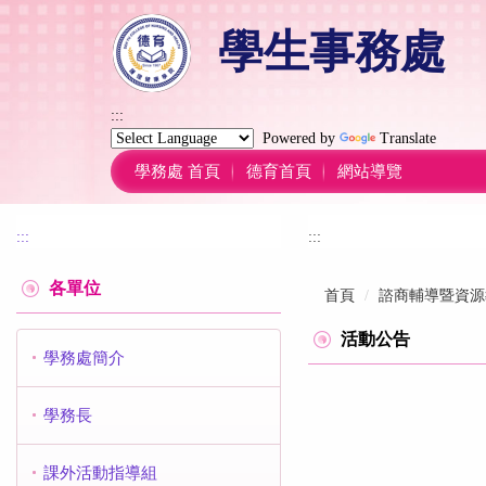
跳
學生事務處
到
主
要
內
:::
容
Powered by
Translate
區
學務處 首頁
德育首頁
網站導覽
:::
:::
各單位
首頁
諮商輔導暨資源
活動公告
學務處簡介
學務長
課外活動指導組