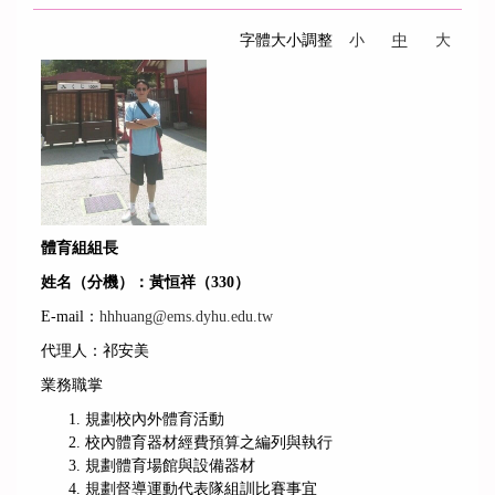
字體大小調整
小
中
大
體育組組長
姓名（分機）：黃恒祥（330）
E-mail：
hhhuang@ems.dyhu.edu.tw
代理人：祁安美
業務職掌
規劃校內外體育活動
校內體育器材經費預算之編列與執行
規劃體育場館與設備器材
規劃督導運動代表隊組訓比賽事宜