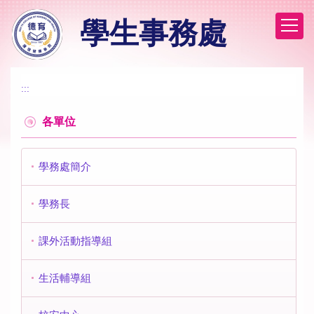
跳
學生事務處
到
主
要
內
容
:::
區
各單位
學務處簡介
學務長
課外活動指導組
生活輔導組