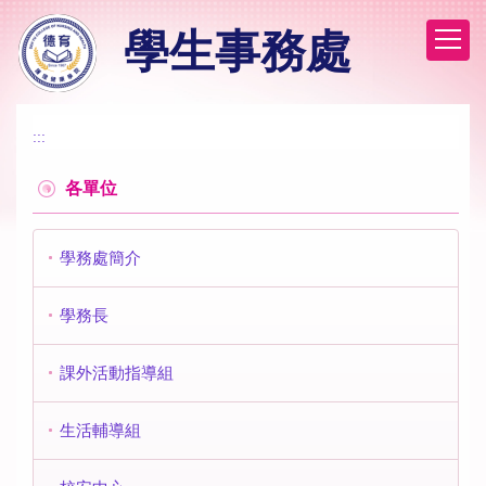
跳
學生事務處
到
主
要
內
容
:::
區
各單位
學務處簡介
學務長
課外活動指導組
生活輔導組