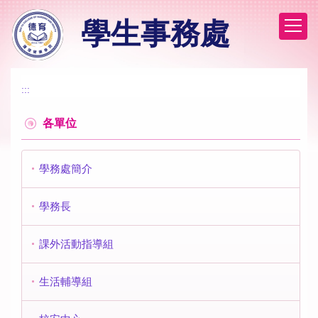
跳
學生事務處
到
主
要
內
容
:::
區
各單位
學務處簡介
學務長
課外活動指導組
生活輔導組