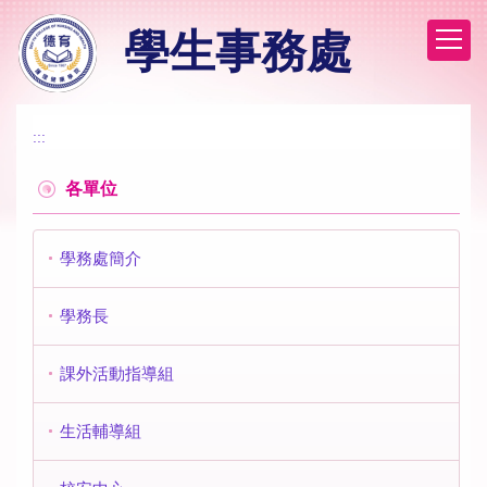
跳
學生事務處
到
主
要
內
容
:::
區
各單位
學務處簡介
學務長
課外活動指導組
生活輔導組