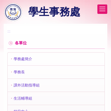
跳
學生事務處
到
主
要
內
容
:::
區
各單位
學務處簡介
學務長
課外活動指導組
生活輔導組