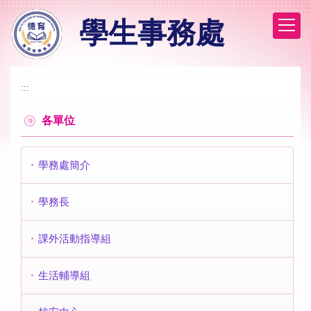
跳
學生事務處
到
主
要
內
容
:::
區
各單位
學務處簡介
學務長
課外活動指導組
生活輔導組