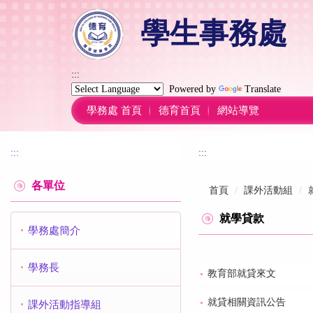
跳
學生事務處
到
主
要
內
:::
容
Powered by
Translate
區
學務處 首頁
德育首頁
網站導覽
:::
:::
各單位
首頁
課外活動組
就學貸款
學務處簡介
學務長
教育部就貸來文
就貸相關資訊公告
課外活動指導組