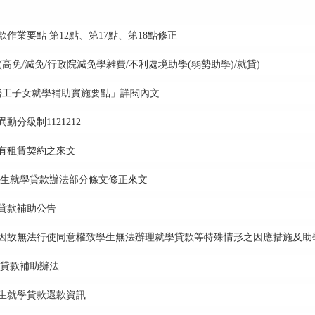
貸款作業要點 第12點、第17點、第18點修正
整(高免/減免/行政院減免學雜費/不利處境助學(弱勢助學)/就貸)
業勞工子女就學補助實施要點」詳閱內文
動分級制1121212
款須有租賃契約之來文
助留學生就學貸款辦法部分條文修正來文
學貸款補助公告
代理人因故無法行使同意權致學生無法辦理就學貸款等特殊情形之因應措施及助
就學貸款補助辦法
畢業生就學貸款還款資訊