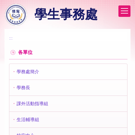
跳
學生事務處
到
主
要
內
容
:::
區
各單位
學務處簡介
學務長
課外活動指導組
生活輔導組