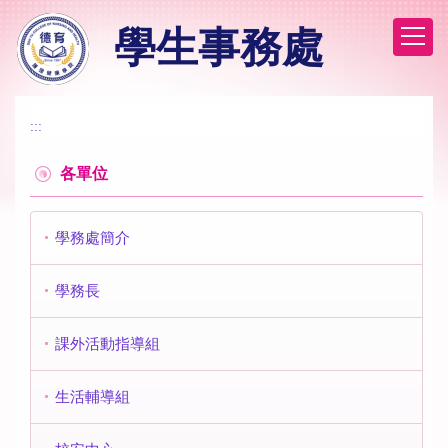
跳
學生事務處
到
主
要
內
容
:::
區
各單位
學務處簡介
學務長
課外活動指導組
生活輔導組