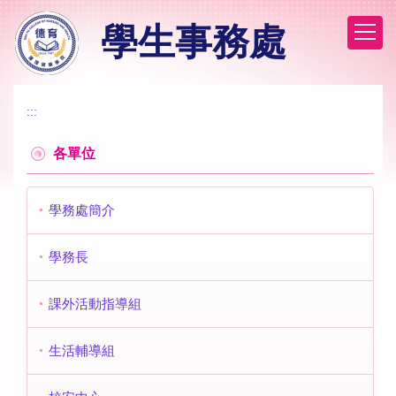
跳
學生事務處
到
主
要
內
容
:::
區
各單位
學務處簡介
學務長
課外活動指導組
生活輔導組