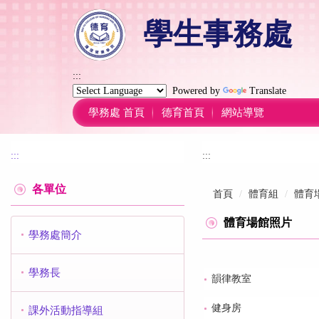
跳
學生事務處
到
主
要
內
:::
容
Powered by
Translate
區
學務處 首頁
德育首頁
網站導覽
:::
:::
各單位
首頁
體育組
體育
體育場館照片
學務處簡介
學務長
韻律教室
健身房
課外活動指導組