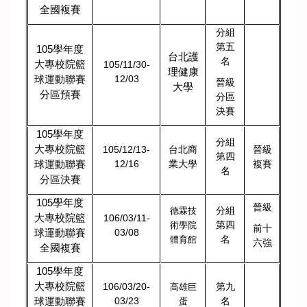
全國複賽
分組
第五
105
學年度
台北護
名
大專校院籃
105/11/30-
理健康
球運動聯賽
12/03
晉級
大學
分區預賽
分區
決賽
105
學年度
分組
大專校院籃
105/12/13-
台北商
晉級
第四
球運動聯賽
12/16
業大學
複賽
名
分區決賽
105
學年度
晉級
分組
德霖技
大專校院籃
106/03/11-
第四
術學院
前十
球運動聯賽
03/08
名
體育館
六強
全國複賽
105
學年度
大專校院籃
106/03/20-
第九
高雄巨
球運動聯賽
03/23
名
蛋