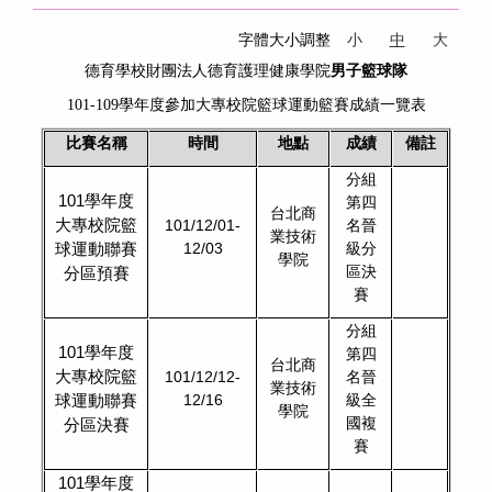
字體大小調整
小
中
大
德育學校財團法人德育護理健康學院
男子籃球隊
101-109
學年度參加大專校院籃球運動籃賽成績一覽表
比賽名稱
時間
地點
成績
備註
分組
101
學年度
第四
台北商
大專校院籃
101/12/01-
名晉
業技術
球運動聯賽
12/03
級分
學院
區決
分區預賽
賽
分組
101
學年度
第四
台北商
大專校院籃
101/12/12-
名晉
業技術
球運動聯賽
12/16
級全
學院
國複
分區決賽
賽
101
學年度