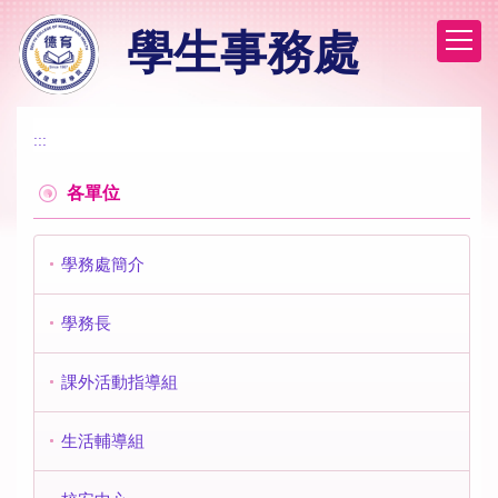
跳
學生事務處
到
主
要
內
容
:::
區
各單位
學務處簡介
學務長
課外活動指導組
生活輔導組