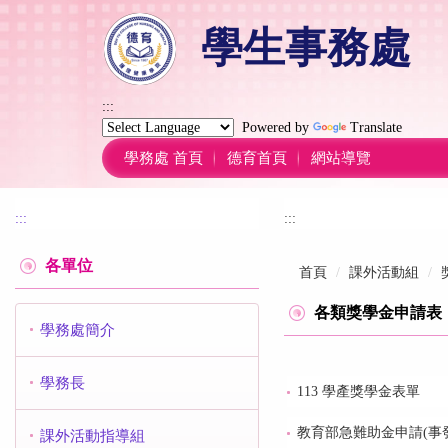
跳
學生事務處
到
主
要
內
:::
容
Powered by
Translate
區
學務處 首頁
德育首頁
網站導覽
:::
:::
各單位
首頁
課外活動組
各類獎學金申請表
學務處簡介
學務長
113 學產獎學金表單
教育部急難助金申請(事
課外活動指導組