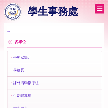
跳
學生事務處
到
主
要
內
容
:::
區
各單位
學務處簡介
學務長
課外活動指導組
生活輔導組