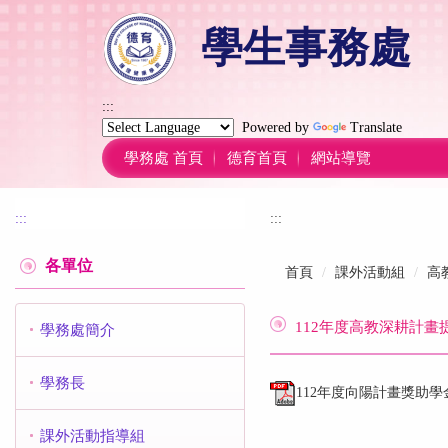
跳
學生事務處
到
主
要
內
:::
容
Powered by
Translate
區
學務處 首頁
德育首頁
網站導覽
:::
:::
各單位
首頁
課外活動組
高
112年度高教深耕計
學務處簡介
學務長
112年度向陽計畫獎助學金
課外活動指導組