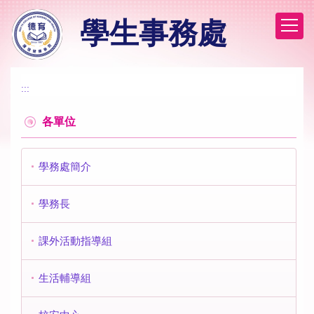
跳
學生事務處
到
主
要
內
容
:::
區
各單位
學務處簡介
學務長
課外活動指導組
生活輔導組