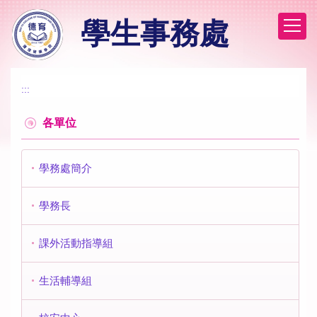
跳
學生事務處
到
主
要
內
容
:::
區
各單位
學務處簡介
學務長
課外活動指導組
生活輔導組